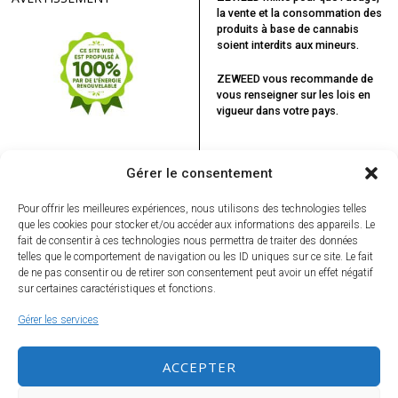
la vente et la consommation des
produits à base de cannabis
soient interdits aux mineurs.
ZEWEED vous recommande
de
vous renseigner sur les lois en
vigueur dans votre pays.
Gérer le consentement
Pour offrir les meilleures expériences, nous utilisons des technologies telles
que les cookies pour stocker et/ou accéder aux informations des appareils. Le
fait de consentir à ces technologies nous permettra de traiter des données
telles que le comportement de navigation ou les ID uniques sur ce site. Le fait
VOUS POURRIEZ ÊTRE INTÉRESSÉ
de ne pas consentir ou de retirer son consentement peut avoir un effet négatif
PAR...
sur certaines caractéristiques et fonctions.
Chanvre industriel et
cannabis récréatif :
Gérer les services
le double visage
écologique d’une
Ne ratez rien, inscrivez-vous à la Newsletter !
même plante
ACCEPTER
Zac Efron se fait