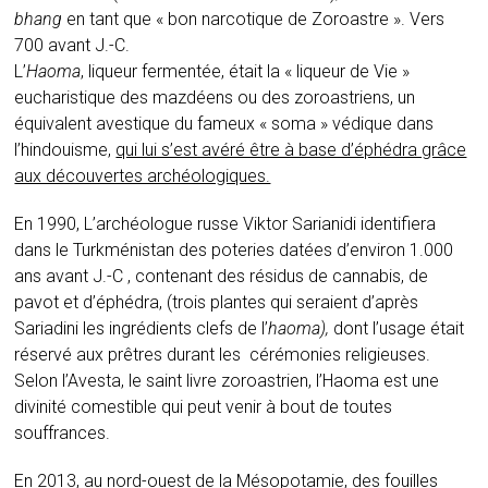
bhang
en tant que « bon narcotique de Zoroastre ». Vers
700 avant J.-C.
L’
Haoma
, liqueur fermentée, était la « liqueur de Vie »
eucharistique des mazdéens ou des zoroastriens, un
équivalent avestique du fameux « soma » védique dans
l’hindouisme,
qui lui s’est avéré être à base d’éphédra grâce
aux découvertes archéologiques.
En 1990, L’archéologue russe Viktor Sarianidi identifiera
dans le Turkménistan des poteries datées d’environ 1.000
ans avant J.-C , contenant des résidus de cannabis, de
pavot et d’éphédra, (trois plantes qui seraient d’après
Sariadini les ingrédients clefs de l’
haoma),
dont l’usage était
réservé aux prêtres durant les cérémonies religieuses.
Selon l’Avesta, le saint livre zoroastrien, l’Haoma est une
divinité comestible qui peut venir à bout de toutes
souffrances.
En 2013, au nord-ouest de la Mésopotamie, des fouilles