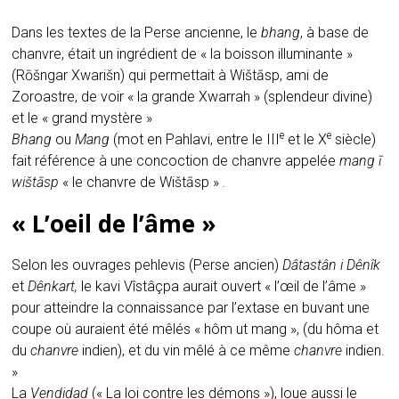
Dans les textes de la Perse ancienne, le
bhang
, à base de
chanvre, était un ingrédient de « la boisson illuminante »
(Rōšngar Xwarišn) qui permettait à Wištāsp, ami de
Zoroastre, de voir « la grande Xwarrah » (splendeur divine)
et le « grand mystère »
e
e
Bhang
ou
Mang
(mot en Pahlavi, entre le III
et le X
siècle)
fait référence à une
concoction de chanvre appelée
mang ī
wištāsp
« le chanvre de Wištāsp »
.
« L’oeil de l’âme »
Selon les ouvrages pehlevis (Perse ancien)
Dâtastân i Dênîk
et
Dênkart,
le
kavi Vîstâçpa
aurait ouvert « l’œil de l’âme »
pour atteindre la connaissance par l’extase en buvant une
coupe où auraient été mêlés «
hôm ut mang
», (du hôma et
du
chanvre
indien), et du vin mêlé à ce même
chanvre
indien.
»
La
Vendidad
(« La loi contre les démons »), loue aussi le