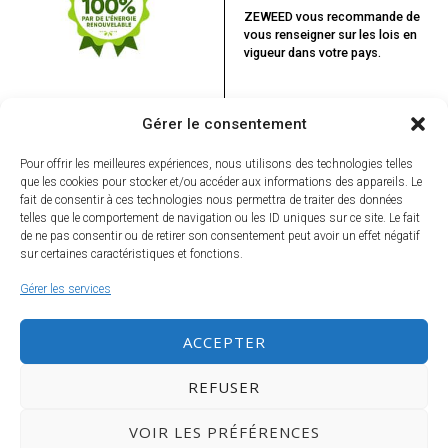
ZEWEED vous recommande
de
vous renseigner sur les lois en
vigueur dans votre pays.
Gérer le consentement
Pour offrir les meilleures expériences, nous utilisons des technologies telles
que les cookies pour stocker et/ou accéder aux informations des appareils. Le
fait de consentir à ces technologies nous permettra de traiter des données
telles que le comportement de navigation ou les ID uniques sur ce site. Le fait
VOUS POURRIEZ ÊTRE INTÉRESSÉ
de ne pas consentir ou de retirer son consentement peut avoir un effet négatif
PAR...
sur certaines caractéristiques et fonctions.
Chanvre industriel et
cannabis récréatif :
Gérer les services
le double visage
écologique d’une
Ne ratez rien, inscrivez-vous à la Newsletter !
même plante
ACCEPTER
Georgio, l’interview
REFUSER
« à la vie, à la mort
et à tout ce qu’il y a
entre les deux »
VOIR LES PRÉFÉRENCES