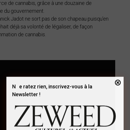
ce de cannabis, grâce à une douzaine de
ôle du gouvernement.
nick Jadot ne sort pas de son chapeau puisqu’en
hait déjà sa volonté de légaliser, de façon
mmation de cannabis.
Ne ratez rien, inscrivez-vous à la
Newsletter !