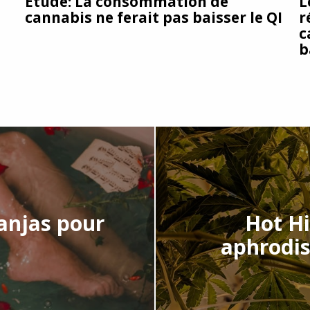
Étude: La consommation de
L
cannabis ne ferait pas baisser le QI
r
c
b
ganjas pour
Hot Hi
.
aphrodis