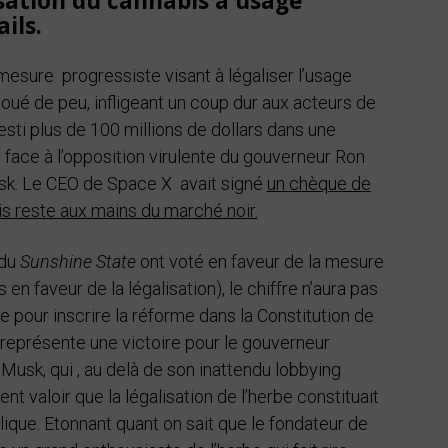
isation du cannabis à usage
ils.
esure progressiste visant à légaliser l’usage
houé de peu, infligeant un coup dur aux acteurs de
nvesti plus de 100 millions de dollars dans une
 face à l’opposition virulente du gouverneur Ron
usk. Le CEO de Space X avait signé
un chèque de
is reste aux mains du marché noir.
 du
Sunshine State
ont voté en faveur de la mesure
en faveur de la légalisation), le chiffre n’aura pas
e pour inscrire la réforme dans la Constitution de
 représente une victoire pour le gouverneur
n Musk, qui , au delà de son inattendu lobbying
nt valoir que la légalisation de l’herbe constituait
lique. Etonnant quant on sait que le fondateur de