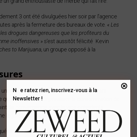
 un grand enthousiaste de l’herbe qui fait rire.
dement 3 ont été divulguées hier soir par l’agence
utes après la fermeture des bureaux de vote. «
Les
e les drogues dangereuses que les profiteurs du
mme inoffensives
» s’est aussitôt félicité Kevin
ches to Marijuana
, un groupe opposé à la
sures
Ne ratez rien, inscrivez-vous à la
ne grande partie de son parti,
avait pourtant
Newsletter !
qu’il a promis de dépénaliser la consommation de
oint de convergence avec la vice-présidente
ne légalisation totale du cannabis dans tous le pays.
qué la fin d’une campagne intense, avec des millions