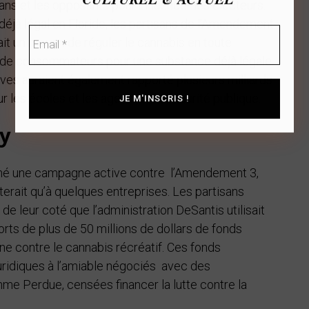
ans et les opposants pour influencer les électeurs.
 déjà légal en Floride, les partisans de l’Amendement
était un moyen de réguler le cannabis en toute
ion de consommateurs pour une substance déjà légale
ves auraient également rapporté plusieurs milliards
ur les écoles et les agences de sécurité publique.
y
ené une campagne active contre l’Amendement 3,
iterait qu’à quelques entreprises. Les partisans
 de leur coté que l’administration DeSantis utilisait
orts de plus de 50 millions de dollars de fonds
ne contre le cannabis récréatif. Ces fonds
uridiques à l’amiable négociés avec des
e Perdue, censées financer la lutte contre la