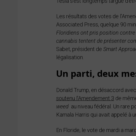
Tesla s’est longtemps targué d’être
Les résultats des votes de l’Amen
Associated Press, quelque 90 min
Floridiens ont pris position contr
cannabis tentent de présenter co
Sabet, président de
Smart Approa
légalisation.
Un parti, deux me
Donald Trump, en désaccord avec u
soutenu l’Amendement 3
de même 
weed
au niveau fédéral. Un rare p
Kamala Harris qui avait appelé à u
En Floride, le vote de mardi a mar