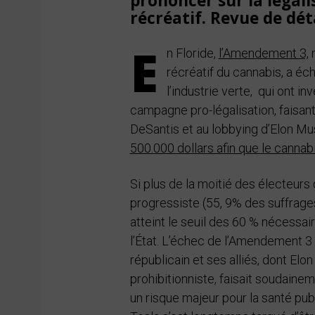
prononcer sur la légal
récréatif. Revue de déta
E
n Floride,
l’Amendement 3,
m
récréatif du cannabis, a éc
l’industrie verte, qui ont i
campagne pro-légalisation, faisant
DeSantis et au lobbying d’Elon M
500.000 dollars afin que le cannab
Si plus de la moitié des électeurs
progressiste (55, 9% des suffrages 
atteint le seuil des 60 % nécessair
l’État. L’échec de l’Amendement 3
républicain et ses alliés, dont Elo
prohibitionniste, faisait soudaineme
un risque majeur pour la santé pub