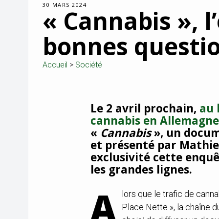
30 MARS 2024
« Cannabis », l
bonnes questi
Accueil
>
Société
Le 2 avril prochain,
au 
cannabis en Allemagne
«
Cannabis
», un docum
et présenté par Mathie
exclusivité cette enquê
les grandes lignes.
A
lors que le trafic de cann
Place Nette », la chaîne d