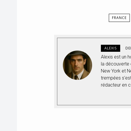
FRANCE
ALEXIS
DE
Alexis est un
la découverte q
New York et Ne
trempées s'est
rédacteur en c