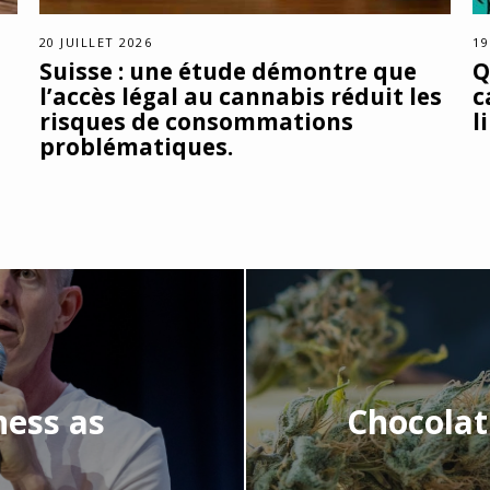
20 JUILLET 2026
19
Suisse : une étude démontre que
Q
l’accès légal au cannabis réduit les
c
risques de consommations
l
problématiques.
ness as
Chocolat 