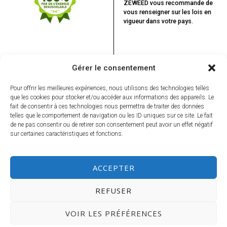
ZEWEED vous recommande
de
vous renseigner sur les lois en
vigueur dans votre pays.
Gérer le consentement
Pour offrir les meilleures expériences, nous utilisons des technologies telles
que les cookies pour stocker et/ou accéder aux informations des appareils. Le
fait de consentir à ces technologies nous permettra de traiter des données
VOUS POURRIEZ ÊTRE INTÉRESSÉ
PAR...
telles que le comportement de navigation ou les ID uniques sur ce site. Le fait
de ne pas consentir ou de retirer son consentement peut avoir un effet négatif
Crise pétrolière : Le
sur certaines caractéristiques et fonctions.
chanvre fera-t-il
rouler la planète?
Ne ratez rien, inscrivez-vous à la Newsletter !
ACCEPTER
Étude: La
REFUSER
consommation de
cannabis ne ferait
pas baisser le QI
VOIR LES PRÉFÉRENCES