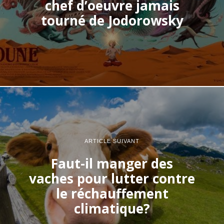
chef d’oeuvre jamais
tourné de Jodorowsky
ARTICLE SUIVANT
Faut-il manger des
vaches pour lutter contre
le réchauffement
climatique?