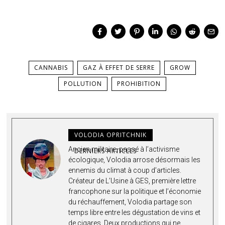
CANNABIS
GAZ À EFFET DE SERRE
GROW
POLLUTION
PROHIBITION
VOLODIA OPRITCHNIK
Ancien militaire, passé à l’activisme
DERNIERS ARTICLES
écologique, Volodia arrose désormais les
ennemis du climat à coup d’articles.
Créateur de L’Usine à GES, première lettre
francophone sur la politique et l’économie
du réchauffement, Volodia partage son
temps libre entre les dégustation de vins et
de cigares. Deux productions qui ne