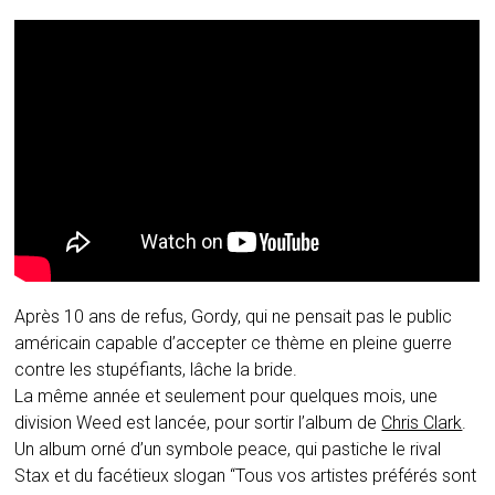
Après 10 ans de refus, Gordy, qui ne pensait pas le public
américain capable d’accepter ce thème en pleine guerre
contre les stupéfiants, lâche la bride.
La même année et seulement pour quelques mois, une
division Weed est lancée, pour sortir l’album de
Chris Clark
.
Un album orné d’un symbole peace, qui pastiche le rival
Stax et du facétieux slogan “Tous vos artistes préférés sont