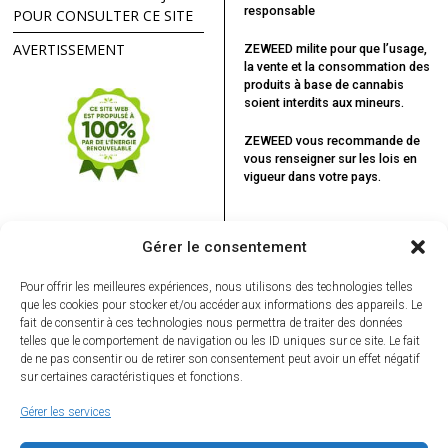
responsable
POUR CONSULTER CE SITE
AVERTISSEMENT
ZEWEED milite pour que l’usage,
la vente et la consommation des
produits à base de cannabis
soient interdits aux mineurs.
ZEWEED vous recommande
de
vous renseigner sur les lois en
vigueur dans votre pays.
Gérer le consentement
Pour offrir les meilleures expériences, nous utilisons des technologies telles
que les cookies pour stocker et/ou accéder aux informations des appareils. Le
fait de consentir à ces technologies nous permettra de traiter des données
telles que le comportement de navigation ou les ID uniques sur ce site. Le fait
VOUS POURRIEZ ÊTRE INTÉRESSÉ
de ne pas consentir ou de retirer son consentement peut avoir un effet négatif
PAR...
sur certaines caractéristiques et fonctions.
Georgio, l’interview
« à la vie, à la mort
Gérer les services
et à tout ce qu’il y a
entre les deux »