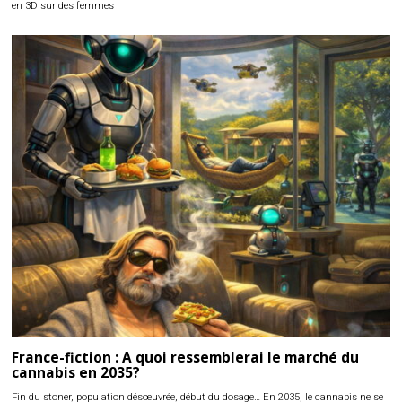
en 3D sur des femmes
France-fiction : A quoi ressemblerai le marché du
cannabis en 2035?
Fin du stoner, population désœuvrée, début du dosage… En 2035, le cannabis ne se