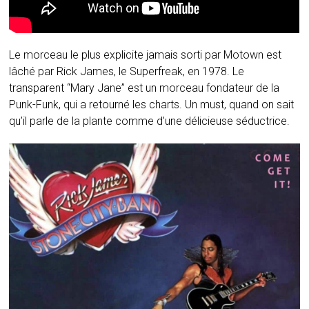
Le morceau le plus explicite jamais sorti par Motown est
lâché par Rick James, le Superfreak, en 1978. Le
transparent “Mary Jane” est un morceau fondateur de la
Punk-Funk, qui a retourné les charts. Un must, quand on sait
qu’il parle de la plante comme d’une délicieuse séductrice.