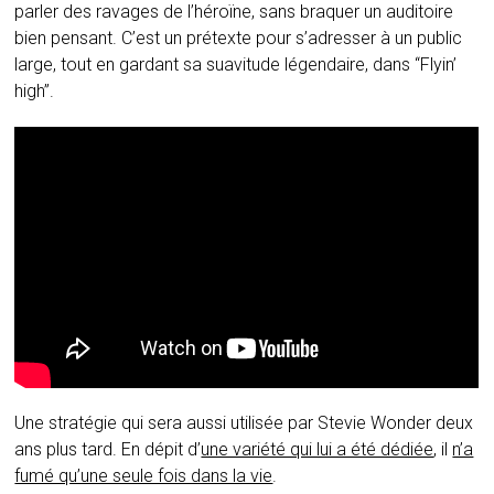
parler des ravages de l’héroïne, sans braquer un auditoire
bien pensant. C’est un prétexte pour s’adresser à un public
large, tout en gardant sa suavitude légendaire, dans “Flyin’
high”.
Une stratégie qui sera aussi utilisée par Stevie Wonder deux
ans plus tard. En dépit d’
une variété qui lui a été dédiée
, il
n’a
fumé qu’une seule fois dans la vie
.