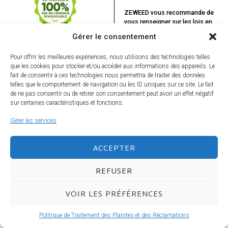
ZEWEED vous recommande
de
vous renseigner sur les lois en
vigueur dans votre pays.
Gérer le consentement
Pour offrir les meilleures expériences, nous utilisons des technologies telles
que les cookies pour stocker et/ou accéder aux informations des appareils. Le
fait de consentir à ces technologies nous permettra de traiter des données
telles que le comportement de navigation ou les ID uniques sur ce site. Le fait
VOUS POURRIEZ ÊTRE INTÉRESSÉ
de ne pas consentir ou de retirer son consentement peut avoir un effet négatif
PAR...
sur certaines caractéristiques et fonctions.
Le top 10 des
weedtubers.
Gérer les services
Ne ratez rien, inscrivez-vous à la Newsletter !
ACCEPTER
Spécial Cannes.
REFUSER
Kevin Smith: Dettes,
mensonges et vidéos
VOIR LES PRÉFÉRENCES
Politique de Traitement des Plaintes et des Réclamations