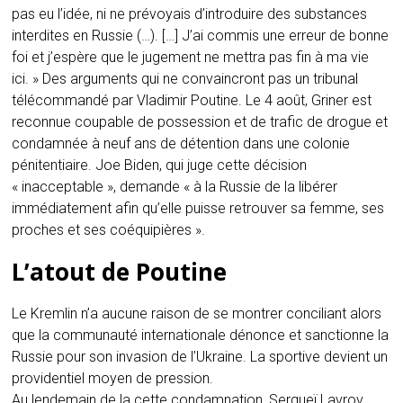
pas eu l’idée, ni ne prévoyais d’introduire des substances
interdites en Russie (…). […] J’ai commis une erreur de bonne
foi et j’espère que le jugement ne mettra pas fin à ma vie
ici. » Des arguments qui ne convaincront pas un tribunal
télécommandé par Vladimir Poutine. Le 4 août, Griner est
reconnue coupable de possession et de trafic de drogue et
condamnée à neuf ans de détention dans une colonie
pénitentiaire. Joe Biden, qui juge cette décision
« inacceptable », demande « à la Russie de la libérer
immédiatement afin qu’elle puisse retrouver sa femme, ses
proches et ses coéquipières ».
L’atout de Poutine
Le Kremlin n’a aucune raison de se montrer conciliant alors
que la communauté internationale dénonce et sanctionne la
Russie pour son invasion de l’Ukraine. La sportive devient un
providentiel moyen de pression.
Au lendemain de la cette condamnation, Sergueï Lavrov,