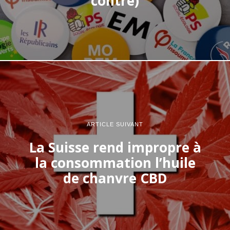
contre)
ARTICLE SUIVANT
La Suisse rend impropre à
la consommation l’huile
de chanvre CBD