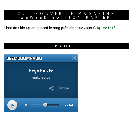
OU TROUVER LE MAGAZINE
ZEWEED ÉDITION PAPIER
Liste des kiosques qui ont le mag près de chez vous
Cliquez ici !
RADIO