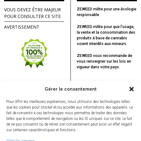
VOUS DEVEZ ÊTRE MAJEUR
ZEWEED milite pour une écologie
responsable
POUR CONSULTER CE SITE
AVERTISSEMENT
ZEWEED milite pour que l’usage,
la vente et la consommation des
produits à base de cannabis
soient interdits aux mineurs.
ZEWEED vous recommande
de
vous renseigner sur les lois en
vigueur dans votre pays.
Gérer le consentement
VOUS POURRIEZ ÊTRE INTÉRESSÉ
PAR...
Pour offrir les meilleures expériences, nous utilisons des technologies telles
que les cookies pour stocker et/ou accéder aux informations des appareils. Le
Une étude
fait de consentir à ces technologies nous permettra de traiter des données
allemande démontre
telles que le comportement de navigation ou les ID uniques sur ce site. Le fait
que le cannabis
thérapeutique
de ne pas consentir ou de retirer son consentement peut avoir un effet négatif
réduit la
sur certaines caractéristiques et fonctions.
consommation de