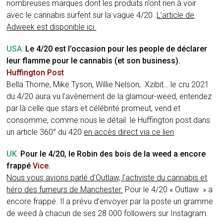
nombreuses marques dont les produits n’ont rien à voir
avec le cannabis surfent sur la vague 4/20.
L’article de
Adweek est disponible ici.
USA
:
Le 4/20 est l’occasion pour les people de déclarer
leur flamme pour le cannabis (et son business).
Huffington Post
Bella Thorne, Mike Tyson, Willie Nelson, Xzibit… le cru 2021
du 4/20 aura vu l’avènement de la glamour-weed, entendez
par là celle que stars et célébrité promeut, vend et
consomme, comme nous le détail le Huffington post dans
un article 360° du 420
en accès direct via ce lien
UK
:
Pour le 4/20, le Robin des bois de la weed a encore
frappé
Vice.
Nous vous avions parlé d’Outlaw, l’activiste du cannabis et
héro des fumeurs de Manchester.
Pour le 4/20 « Outlaw » a
encore frappé. Il a prévu d’envoyer par la poste un gramme
de weed à chacun de ses 28 000 followers sur Instagram.