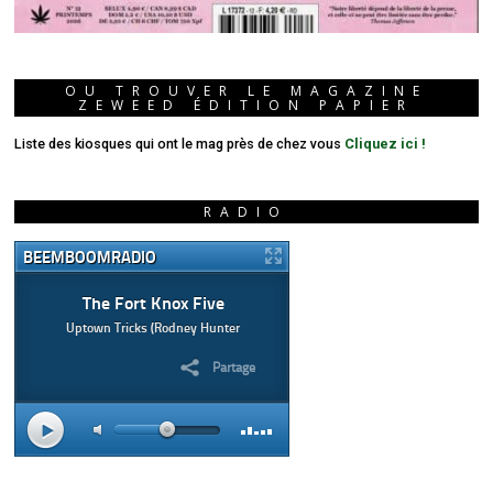
OU TROUVER LE MAGAZINE
ZEWEED ÉDITION PAPIER
Liste des kiosques qui ont le mag près de chez vous
Cliquez ici !
RADIO