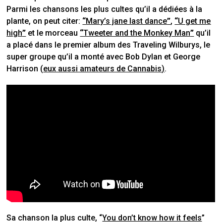
Parmi les chansons les plus cultes qu’il a dédiées à la
plante, on peut citer:
“
Mary’s jane last dance
”
,
“
U get me
high
”
et le morceau
“
Tweeter and the Monkey Man
”
qu’il
a placé dans le premier album des Traveling Wilburys, le
super groupe qu’il a monté avec Bob Dylan et George
Harrison (
eux aussi amateurs de Cannabis
)
.
Sa chanson la plus culte, “
You don’t know how it feels
”