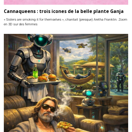
Cannaqueens : trois icones de la belle plante Ganja
« Sisters are smoking it for themselves », chantait (presque) Aretha Franklin. Zoom
en 3D sur des femmes