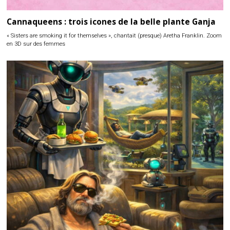
Cannaqueens : trois icones de la belle plante Ganja
« Sisters are smoking it for themselves », chantait (presque) Aretha Franklin. Zoom
en 3D sur des femmes