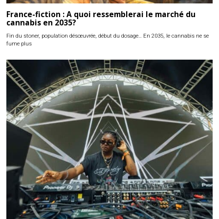
France-fiction : A quoi ressemblerai le marché du
cannabis en 2035?
Fin du stoner, population désœuvrée, début du dosage… En 2035, le cannabis ne se
fume plus