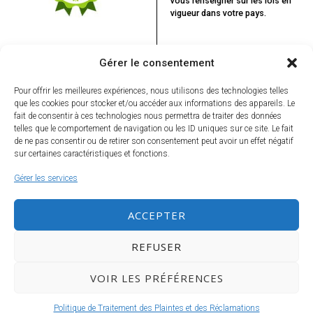
vous renseigner sur les lois en
vigueur dans votre pays.
Gérer le consentement
Pour offrir les meilleures expériences, nous utilisons des technologies telles
que les cookies pour stocker et/ou accéder aux informations des appareils. Le
fait de consentir à ces technologies nous permettra de traiter des données
telles que le comportement de navigation ou les ID uniques sur ce site. Le fait
de ne pas consentir ou de retirer son consentement peut avoir un effet négatif
sur certaines caractéristiques et fonctions.
Gérer les services
Ne ratez rien, inscrivez-vous à la Newsletter !
ACCEPTER
REFUSER
VOIR LES PRÉFÉRENCES
© ZEWEED 2026
Politique de Traitement des Plaintes et des Réclamations