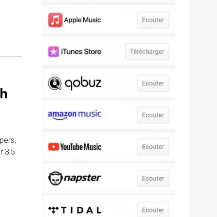
t
gh
pers,
r 3,5