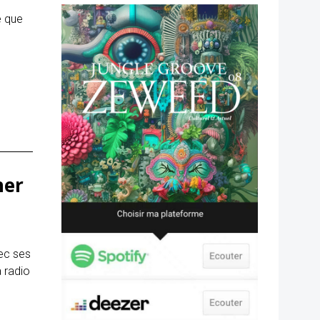
e que
ner
ec ses
a radio