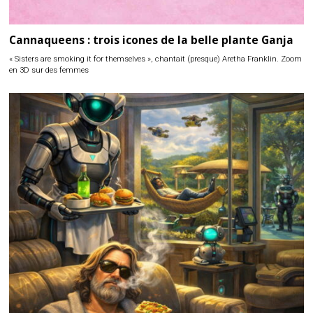
Cannaqueens : trois icones de la belle plante Ganja
« Sisters are smoking it for themselves », chantait (presque) Aretha Franklin. Zoom
en 3D sur des femmes