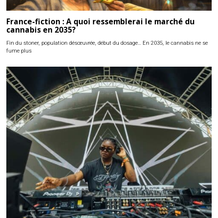
France-fiction : A quoi ressemblerai le marché du
cannabis en 2035?
Fin du stoner, population désœuvrée, début du dosage… En 2035, le cannabis ne se
fume plus