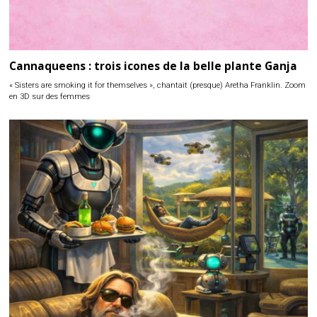
Cannaqueens : trois icones de la belle plante Ganja
« Sisters are smoking it for themselves », chantait (presque) Aretha Franklin. Zoom
en 3D sur des femmes