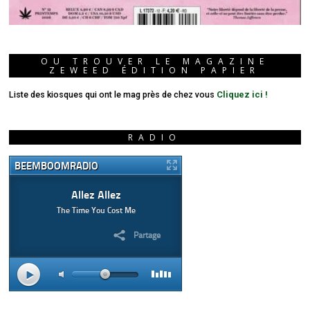
OU TROUVER LE MAGAZINE
ZEWEED ÉDITION PAPIER
Liste des kiosques qui ont le mag près de chez vous
Cliquez ici !
RADIO