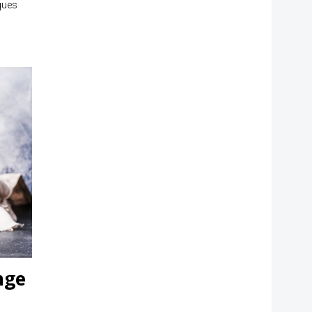
ques
nge