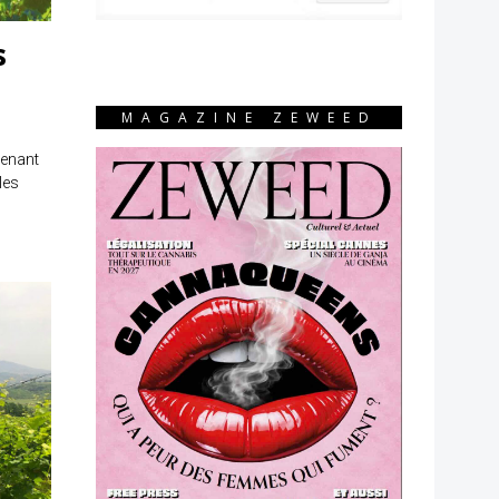
s
MAGAZINE ZEWEED
venant
les