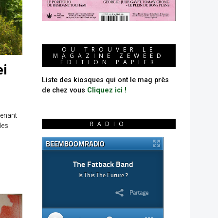
OU TROUVER LE
MAGAZINE ZEWEED
ÉDITION PAPIER
ei
Liste des kiosques qui ont le mag près
de chez vous
Cliquez ici !
venant
RADIO
les